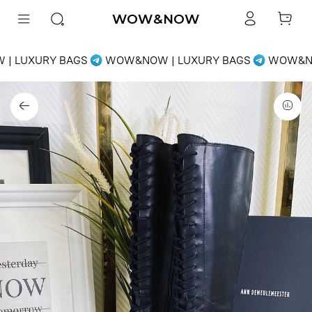
WOW&NOW
| LUXURY BAGS
WOW&NOW | LUXURY BAGS
WOW&NO