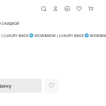
О СКИДКОЙ
LUXURY BAGS
WOW&NOW | LUXURY BAGS
WOW&NOW 
зину