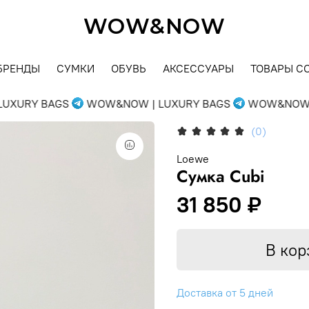
WOW&NOW
БРЕНДЫ
СУМКИ
ОБУВЬ
АКСЕССУАРЫ
ТОВАРЫ С
XURY BAGS
WOW&NOW | LUXURY BAGS
WOW&NOW | 
(0)
Loewe
Сумка Cubi
31 850 ₽
В кор
Доставка от 5 дней