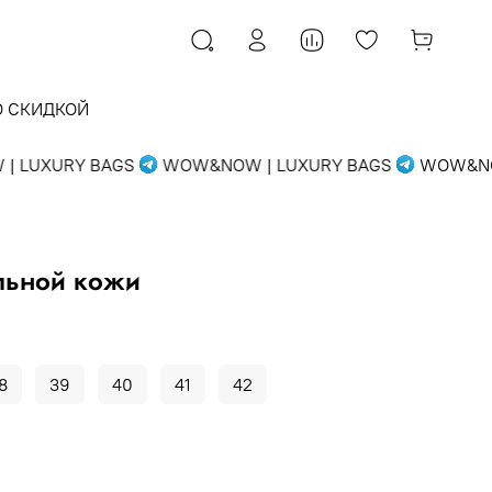
О СКИДКОЙ
LUXURY BAGS
WOW&NOW | LUXURY BAGS
WOW&NOW 
льной кожи
8
39
40
41
42