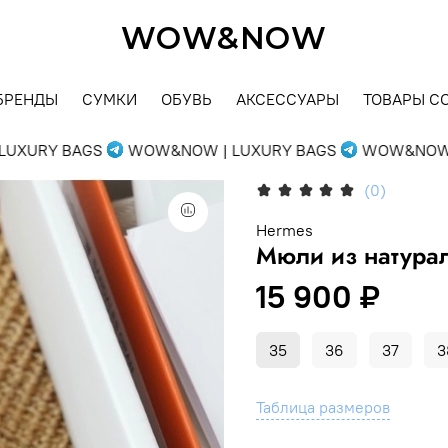
WOW&NOW
БРЕНДЫ
СУМКИ
ОБУВЬ
АКСЕССУАРЫ
ТОВАРЫ С
XURY BAGS
WOW&NOW | LUXURY BAGS
WOW&NOW | 
(0)
Hermes
Мюли из натура
15 900 ₽
35
36
37
3
Таблица размеров