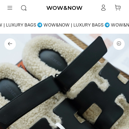
WOW&NOW
| LUXURY BAGS
WOW&NOW | LUXURY BAGS
WOW&NO