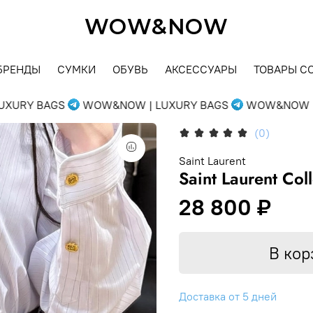
WOW&NOW
БРЕНДЫ
СУМКИ
ОБУВЬ
АКСЕССУАРЫ
ТОВАРЫ С
URY BAGS
WOW&NOW | LUXURY BAGS
WOW&NOW | L
(0)
Saint Laurent
Saint Laurent Col
28 800 ₽
В кор
Доставка от 5 дней