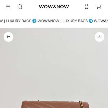
WOW&NOW
| LUXURY BAGS
WOW&NOW | LUXURY BAGS
WOW&NO