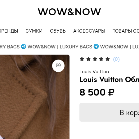
WOW&NOW
БРЕНДЫ
СУМКИ
ОБУВЬ
АКСЕССУАРЫ
ТОВАРЫ С
 BAGS
WOW&NOW | LUXURY BAGS
WOW&NOW | LUXU
(0)
Louis Vuitton
Louis Vuitton О
8 500 ₽
В кор