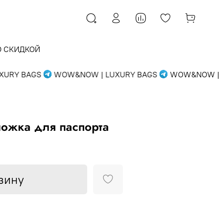
О СКИДКОЙ
RY BAGS
WOW&NOW | LUXURY BAGS
WOW&NOW | LU
бложка для паспорта
зину