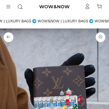
WOW&NOW
| LUXURY BAGS
WOW&NOW | LUXURY BAGS
WOW&NO