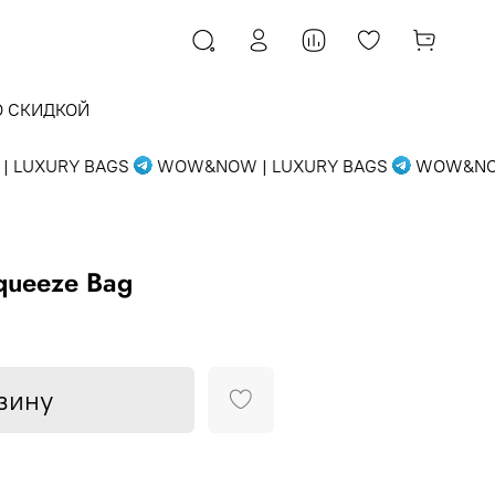
О СКИДКОЙ
UXURY BAGS
WOW&NOW | LUXURY BAGS
WOW&NOW |
queeze Bag
зину