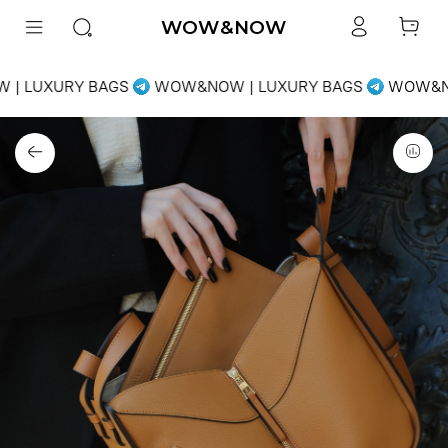
WOW&NOW
| LUXURY BAGS
WOW&NOW | LUXURY BAGS
WOW&NO