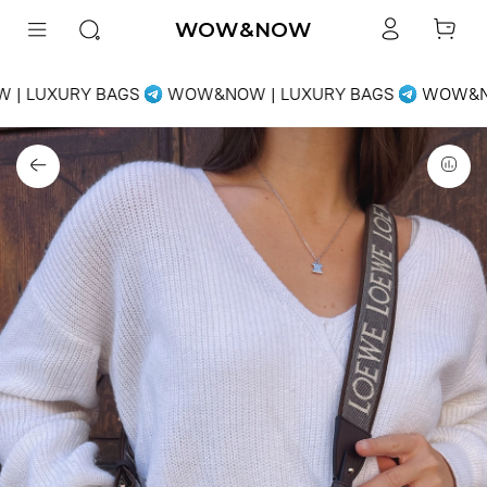
WOW&NOW
| LUXURY BAGS
WOW&NOW | LUXURY BAGS
WOW&NO