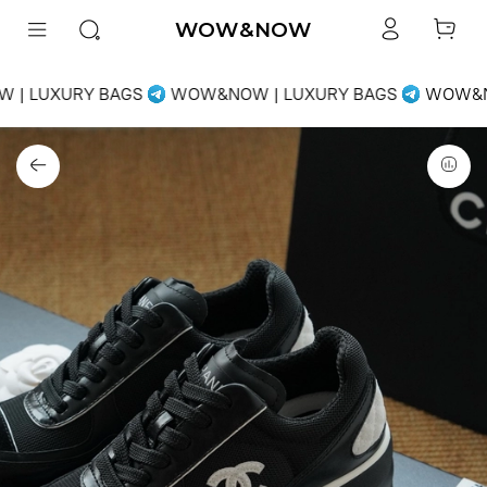
WOW&NOW
| LUXURY BAGS
WOW&NOW | LUXURY BAGS
WOW&NO