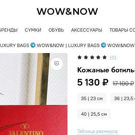
WOW&NOW
БРЕНДЫ
СУМКИ
ОБУВЬ
АКСЕССУАРЫ
ТОВАРЫ С
URY BAGS
WOW&NOW | LUXURY BAGS
WOW&NOW | L
(0)
Кожаные ботил
5 130 ₽
17 100 ₽
35 | 23 см
36 | 23,5
40 | 25,5 см
Таблица размеров