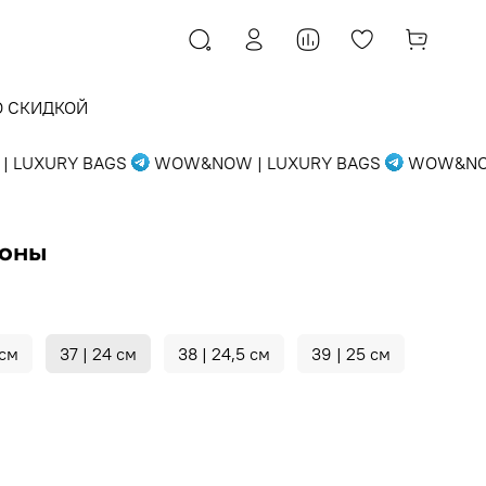
О СКИДКОЙ
UXURY BAGS
WOW&NOW | LUXURY BAGS
WOW&NOW |
ьоны
 см
37 | 24 см
38 | 24,5 см
39 | 25 см