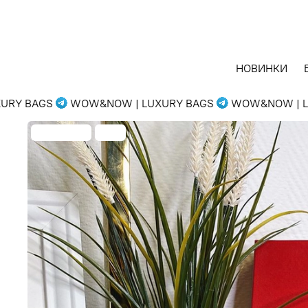
НОВИНКИ
Y BAGS
WOW&NOW | LUXURY BAGS
WOW&NOW | LUX
Распродажа
-70%