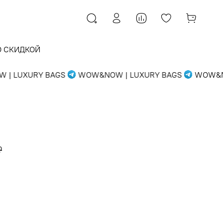
О СКИДКОЙ
 LUXURY BAGS
WOW&NOW | LUXURY BAGS
WOW&NOW
₽