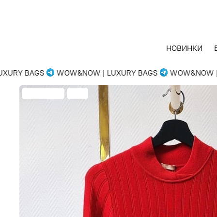
НОВИНКИ
URY BAGS
WOW&NOW | LUXURY BAGS
WOW&NOW | L
Распродажа
-74%