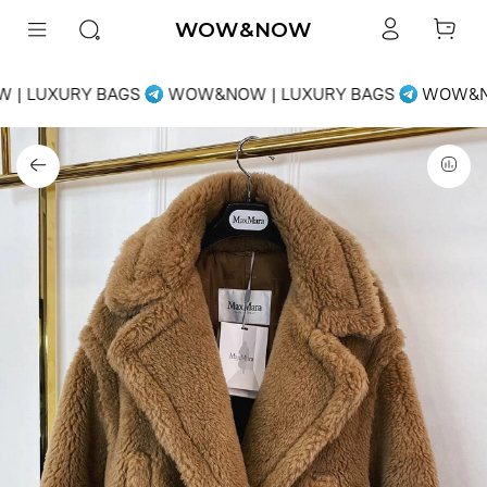
WOW&NOW
| LUXURY BAGS
WOW&NOW | LUXURY BAGS
WOW&NO