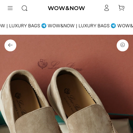
WOW&NOW
| LUXURY BAGS
WOW&NOW | LUXURY BAGS
WOW&NO