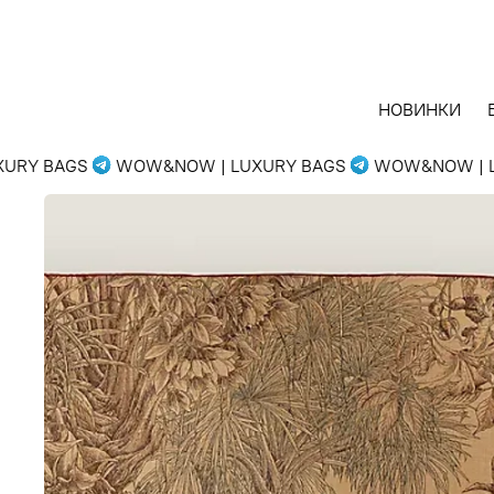
НОВИНКИ
RY BAGS
WOW&NOW | LUXURY BAGS
WOW&NOW | LU