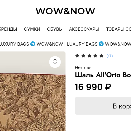
WOW&NOW
БРЕНДЫ
СУМКИ
ОБУВЬ
АКСЕССУАРЫ
ТОВАРЫ С
XURY BAGS
WOW&NOW | LUXURY BAGS
WOW&NOW | 
(0)
Hermes
Шаль All'Orto Bo
16 990 ₽
В кор