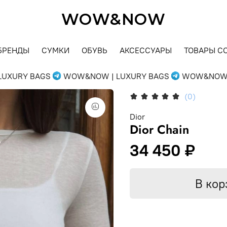
WOW&NOW
БРЕНДЫ
СУМКИ
ОБУВЬ
АКСЕССУАРЫ
ТОВАРЫ С
URY BAGS
WOW&NOW | LUXURY BAGS
WOW&NOW | L
(0)
Dior
Dior Chain
34 450 ₽
В кор