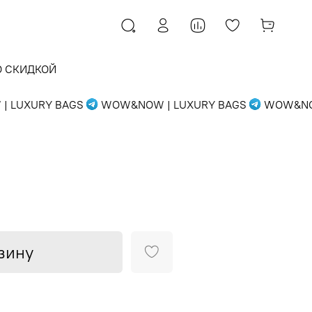
О СКИДКОЙ
UXURY BAGS
WOW&NOW | LUXURY BAGS
WOW&NOW |
зину