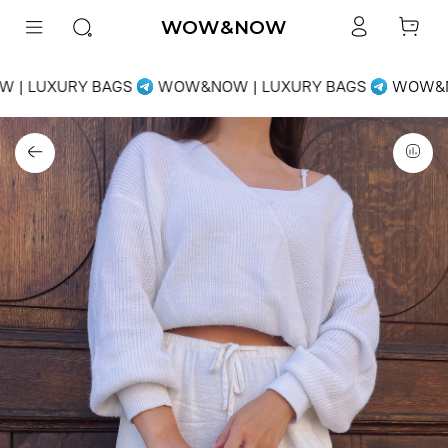
WOW&NOW
| LUXURY BAGS
WOW&NOW | LUXURY BAGS
WOW&NO