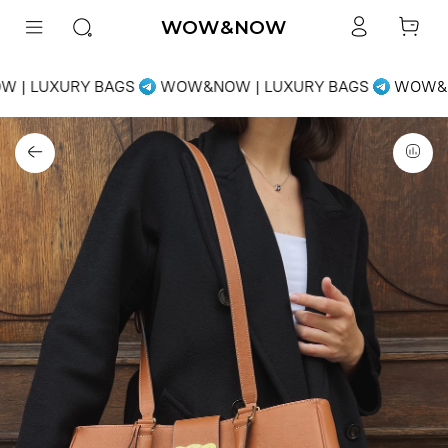
WOW&NOW
| LUXURY BAGS
WOW&NOW | LUXURY BAGS
WOW&NO