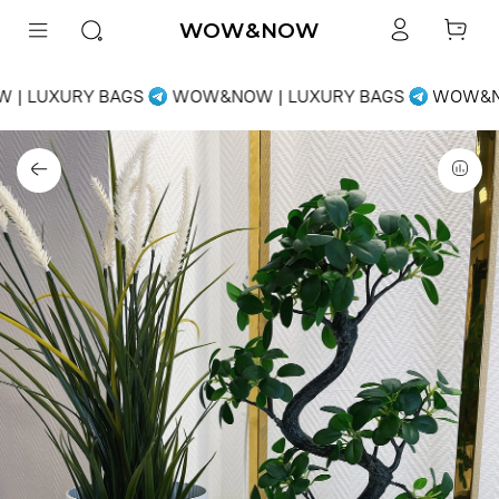
WOW&NOW
| LUXURY BAGS
WOW&NOW | LUXURY BAGS
WOW&NO